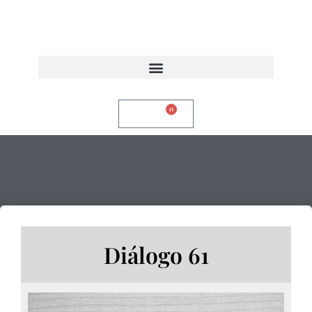
0
$
0,00
Diálogo 61