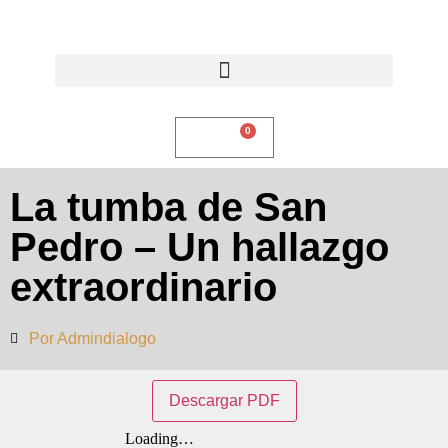
0
$
0,00
La tumba de San
Pedro – Un hallazgo
extraordinario
Por
Admindialogo